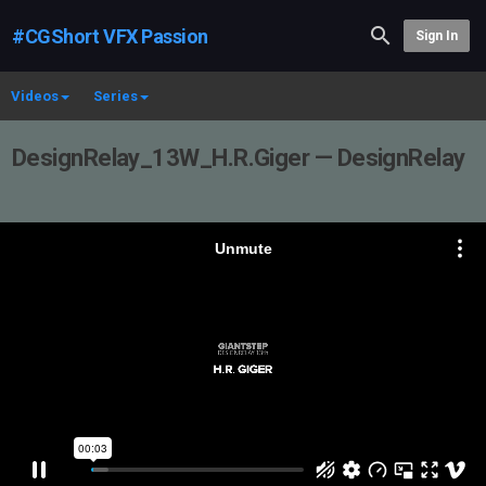
#CGShort VFX Passion
Sign In
Videos
Series
DesignRelay_13W_H.R.Giger — DesignRelay