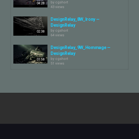
되어 이번 디자인 릴레이의 주제로 정하였습니다.
by
cgshort
04:28
43 views
다음 릴레이 감독님은 김준호님입니다.
DesignRelay_8W_Irony —
----
DesignRelay
by
cgshort
02:38
디자인릴레이란.
64 views
GIANTSTEP 내에 창작 활동을 멈추고 싶지 않은 사람들을 위한 소모
임 입니다.
DesignRelay_9W_Hommage —
디자인릴레이 구성원들은 일정 기간동안 공통된 주제를 갖고 각자
DesignRelay
의 개성있는 작품을 만들고,
by
cgshort
01:58
제작된 영상들을 모아 마치 릴레이 하듯 하나의 작품을 만들어 가는
51 views
것 입니다.
디자인에 대한 열정이 지치지않고, 계속해서 이어달릴 수 있게하는
DesignRelay_11W_TUNNEL —
사내모임입니다.
DesignRelay
디자인릴레이 시작 계기.
by
cgshort
01:31
회사에서 작업을 하다보면, 자신이 꿈꿔오던 창작 활동을 하기가 쉽
51 views
지 않습니다.
단순한 시간 문제 뿐만아니라, 혼자만의 의지로는 꾸준히 해나가기
DesignRelay_10W_KOREA —
어렵습니다.
DesignRelay
그래서 이러한 의지를 가진 사람들이 뭉쳐, 서로서로 이끌어 나가며
by
cgshort
02:29
창작 활동을 하자는 취지로 만들었습니다.
51 views
디자인릴레이의 창의적인 움직임이 잔잔해져가는 꿈속에 기분 좋은
파동이 되었으면 좋겠습니다.
DesignRelay_6W_Poem —
프로세스.
DesignRelay