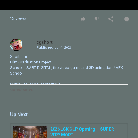
43 views
cgshort
Published
Jul 4, 2026
Short film
Film Graduation Project
School : ISART DIGITAL, the video game and 3D animation / VFX
School
Genre : Triller psychologique
SHOW MORE
Gwen prend l’ascenseur pour son premier jour de travail.
Malheureusement pour elle, ce trajet se transforme en cauchemar.
////////////////
Up Next
Gwen's first day at work takes a terrifying turn when she finds
herself trapped in an elevator and watches reality slowly come
2026 LCK CUP Opening — SUPER
apart.
VERY MORE