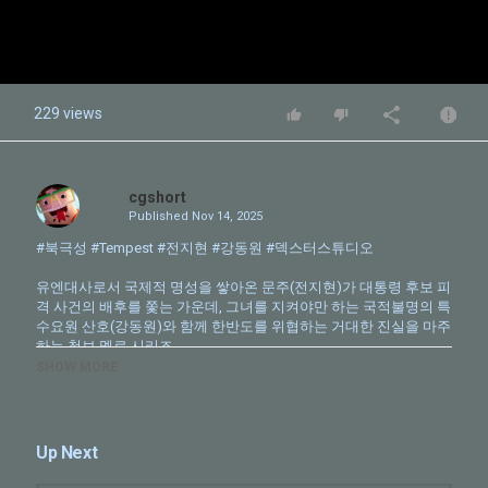
229 views
cgshort
Published
Nov 14, 2025
#북극성 #Tempest #전지현 #강동원 #덱스터스튜디오
유엔대사로서 국제적 명성을 쌓아온 문주(전지현)가 대통령 후보 피
격 사건의 배후를 쫓는 가운데, 그녀를 지켜야만 하는 국적불명의 특
수요원 산호(강동원)와 함께 한반도를 위협하는 거대한 진실을 마주
하는 첩보 멜로 시리즈.
Munju, an ex-ambassador, and Sanho, a secret agent, investigate
SHOW MORE
an attack that could destabilize the Korean peninsula. Unraveling a
dangerous conspiracy that could jeopardize nation's regional
peace and security.
Up Next
#덱스터스튜디오 #Dexterstudios #VFX #VisualEffects #북극성
#Tempest #디즈니 #Disney #디즈니플러스 #DisneyPlus