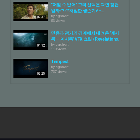
#DisneyPlusKR #전지현 #강동원 #JunJiHyun #GangDongWon
"어쩔 수 없어" 그의 선택은 과연 정답
일까????처절한 생존기⚡ -...
Category
by
cgshort
02:37
53 views
CG Adv - Making Of
CG Movie - Making Of
믿음과 광기의 경계에서 내려온 '계시
록' - '계시록' VFX 쇼릴 / Revelations...
by
cgshort
01:12
119 views
Tempest
by
cgshort
737 views
03:25
신(神)???? 들린 K-판타지 로맨스 - '귀
궁' VFX 쇼릴 / The Haunted Palace...
by
cgshort
00:51
204 views
[DEXTER R&D] 4D 페이셜 스캔&솔버
데모_4D Facial Scan & Deep...
by
cgshort
02:27
77 views