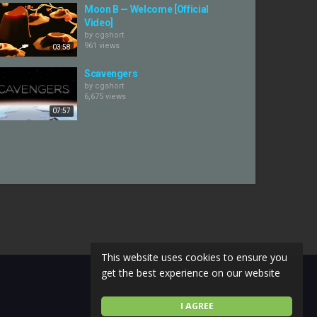
Moon B — Welcome [Official
Video]
by
cgshort
961 views
03:58
Scavengers
by
cgshort
6,675 views
07:57
This website uses cookies to ensure you
get the best experience on our website
I AGREE