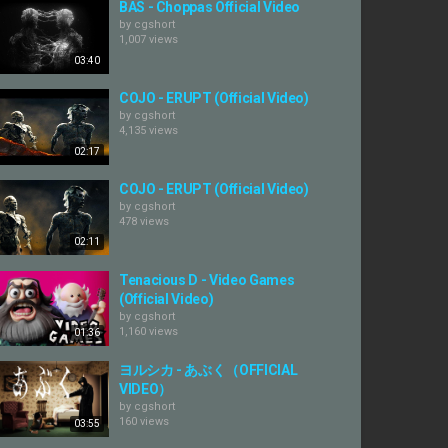
BAS - Choppas Official Video
by
cgshort
1,007 views
03:40
COJO - ERUPT (Official Video)
by
cgshort
4,135 views
02:17
COJO - ERUPT (Official Video)
by
cgshort
478 views
02:11
Tenacious D - Video Games
(Official Video)
by
cgshort
1,160 views
01:36
ヨルシカ - あぶく（OFFICIAL
VIDEO）
by
cgshort
160 views
03:55