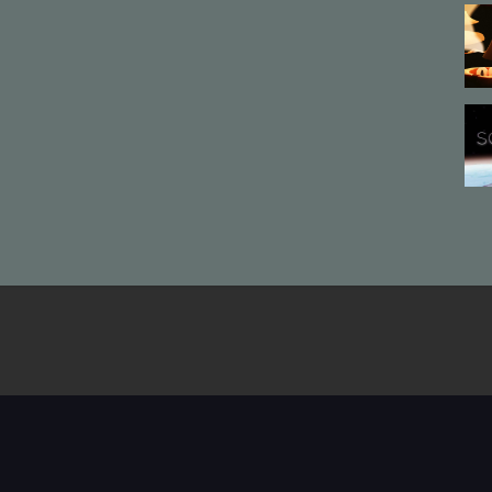
を確認すると、折りたたまれた数枚の原稿用紙が入っているのが見え
駆られました。
を添削していただけないでしょうか？」
「先生」の奇妙な文通。
粒の琥珀を見つけなければいけない」
づいて──。
が描く、まったく新しい“書簡型小説”。