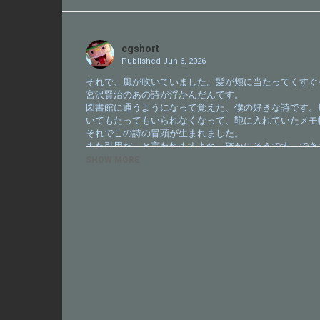
Share
on
Twitter
cgshort
Published
Jun 6, 2026
それで、風が吹いていました。髪が頬に当たってくすぐ
宮沢賢治のあの詩が浮かんだんです。
図書館に通うようになって覚えた、僕の好きな詩です。
いてもたってもいられなくなって、鞄に入れていたメモ
それでこの詩の冒頭が生まれました。
また引用だ、と言われますよね。確かにそうです。でき
でも、これは僕にとって大きな一歩だったんです。
SHOW MORE
初めてでした。引用をするために言葉を探すんじゃなく
本当に、これが初めてだったんです。
敬具
ヨルシカ - 千鳥
Yorushika - Plover
作詞作曲、編曲(Words and Music)： n-buna
Vocal：suis