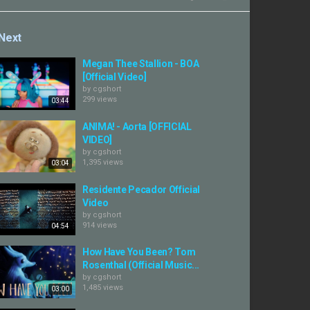
Next
Megan Thee Stallion - BOA
[Official Video]
by
cgshort
299 views
03:44
ANIMA! - Aorta [OFFICIAL
VIDEO]
by
cgshort
1,395 views
03:04
Residente Pecador Official
Video
by
cgshort
914 views
04:54
How Have You Been? Tom
Rosenthal (Official Music...
by
cgshort
1,485 views
03:00