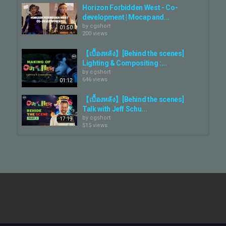
เพียงแค่การวาดภาพยังไม่พอ! ทีมงาน Animation จะต้องมีการถ่ายทำ
Horizon Forbidden West - Co-
วิดีโออ้างอิงของการแสดงจริงๆ โดยใช้ทีมงานนักแสดงในการทดลอง
development | Mocap and...
การเคลื่อนไหวและท่าทางของตัวละคร ซึ่งช่วยให้เราเข้าใจลักษณะ
by
cgshort
01:50
การเคลื่อนไหวที่สมจริงได้มากยิ่งขึ้น ????
200 views
???? Creating the Acting Bible
อีกขั้นตอนสำคัญคือการสร้าง Acting Bible หรือสมุดคู่มือที่เก็บท่าทาง
【เบื้องหลัง】[Behind the scenes]
และบุคลิกของตัวละครไว้อย่างละเอียด ไม่ว่าจะเป็นท่าทางการยิ้ม วิธี
Lighting & Compositing :...
การเคลื่อนไหว หรือแม้แต่การหายใจ ทุกอย่างถูกวางแผนไว้อย่าง
by
cgshort
รอบคอบเพื่อให้ตัวละครดูเหมือนจริงและมีชีวิตชีวาแบบที่นักแสดงมือ
646 views
01:12
อาชีพสามารถสื่อสารได้! ????
สุดท้าย พวกเราไม่ได้เพียงแค่สร้างตัวละครเหล่านี้ขึ้นมา หากแต่พวก
【เบื้องหลัง】[Behind the scenes]
เราพยายามทำให้ทุกตัวละครมีเสน่ห์ในแบบที่ผู้ชมสามารถรู้สึกและ
Talk with Jeff Schu...
สัมผัสได้ เหมือนกับการนั่งชมการแสดงของนักแสดงที่เก่งๆ สักคนแบบ
by
cgshort
17:19
จริงๆ โดยที่ทุกการกระทำ ทุกการพูด มีความหมายและมีความซับ
515 views
ซ่อนอยู่ ????
อย่าพลาดที่จะรับชมตัวละครที่เต็มไปด้วยชีวิตชีวาใน Out of the Nest
【เบื้องหลัง】[Behind the scenes] Fx
???? แล้วคุณจะเชื่อเหมือนกับเราว่าพวกเขามีชีวิตจริง ๆ ❤️
Dynamic : Animation Feature Film...
by
cgshort
01:12
#OutOfTheNest #characterdevelopment
628 views
#animationbehindthescenes #แอนิเมชันไทย #thaianimation
#riffstudio
【เบื้องหลัง】[Behind the scenes]
Animation Character development...
Category
by
cgshort
06:48
507 views
CG Movie - Making Of