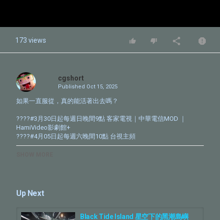
173 views
cgshort
Published
Oct 15, 2025
如果一直服從，真的能活著出去嗎？
????#3月30日起每週日晚間9點 客家電視｜中華電信MOD ｜
HamiVideo影劇館+
????#4月05日起每週六晚間10點 台視主頻
《星空下的黑潮島嶼》
SHOW MORE
1950年代，臺灣白色恐怖的高? ??時期，，一群因思想與當局不同
而被羅織罪名移送到綠島囚 禁的年輕醫師們，在綠島成立醫務所，
人才濟濟、科別齊全?? ?堪稱亞洲當時最強的醫療機構。這些被稱
為「新生」的犯人? ??只醫生，還有農民、藝術家、老師、學生……
Up Next
各種身分階級 ，客語、日語、閩南語、華語齊備。
有人因理想入獄，有人?? ?親友牽連，唯一的共通點，是要在這嚴
苛的環境生存下去。? ??們的身軀及命運被囚禁在黑潮環繞的孤
Black Tide Island 星空下的黑潮島嶼