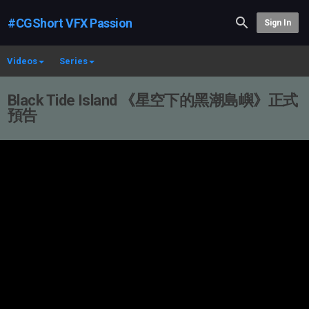
#CGShort VFX Passion
Sign In
Videos
Series
Black Tide Island 《星空下的黑潮島嶼》正式
預告