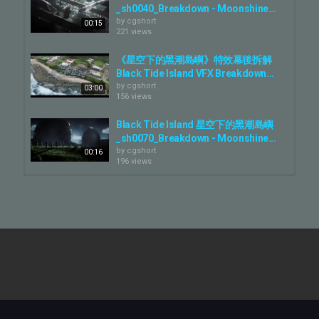
島，卻為這個貧瘠之 地帶來改變，不只醫療，還有農業、教育、科
_sh0040_Breakdown - Moonshine...
學，《星空下?? ?黑潮島嶼》帶您重回島上，看見這群人怎麼生
by
cgshort
00:15
存、怎麼活下? ??的故事。
221 views
????訂閱/追蹤我們
《星空下的黑潮島嶼》特效幕後拆解
╰ 客家電視YT頻道：https://pse.is/hakkatv_yt
Black Tide Island VFX Breakdown...
╰ FB看即時新訊：https://www.facebook.com/BlackTideIsland
by
cgshort
03:00
╰ 客家電視官網：https://www.hakkatv.org.tw/
156 views
╰ 客家電視粉專：https://www.facebook.com/hakkatv
Black Tide Island 星空下的黑潮島嶼
????看更多預告/花絮? ??https://www.youtube.com/playlist?
_sh0070_Breakdown - Moonshine...
list=PLzgAweye8Ud79dupIJnRMOHr75yZHZ4TL
by
cgshort
00:16
196 views
#星?? ?下的黑潮島嶼 #BlackTideIsland
#3月30日起每週日晚間9點
《星空下的黑潮島嶼》特效幕後拆解
#客家電視 #中華電信MOD #HamiVideo影劇館+
Black Tide Island: VFX Breakdown
#王識賢 #黃河 #曹佑寧 #吳念軒 #夏騰宏
by
cgshort
03:01
#最MAN台劇 #黑潮五虎將 #綠島醫生 #火燒島 #綠島
437 views
Category
Black Tide Island 星空下的黑潮島嶼
_sh0025_Breakdown - Moonshine...
CG Movie
by
cgshort
00:17
205 views
Black Tide Island 星空下的黑潮島嶼